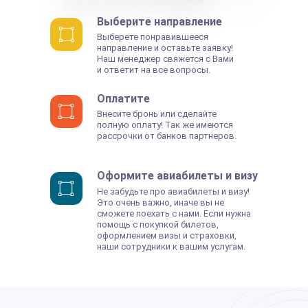
Версия для слабовидящих
Выберите направление
Выберете понравившееся
ИП Cавин Святослав Валерьевич
направление и оставьте заявку!
ОГРНИП 319508100328009
ИНН 631231826433
Наш менеджер свяжется с Вами
Долгопрудный, Московская область ​141700
и ответит на все вопросы.
Бульвар имени Умберто Нобиле 1, Shera@labise.ru
Деятельность организации
запрещена на территории РФ*
Оплатите
О школе
Внесите бронь или сделайте
Все права защищены
полную оплату! Так же имеются
Разработка сайта
рассрочки от банков партнеров.
Оформите авиабилеты и визу
Не забудьте про авиабилеты и визу!
Это очень важно, иначе вы не
сможете поехать с нами. Если нужна
помощь с покупкой билетов,
оформлением визы и страховки,
наши сотрудники к вашим услугам.