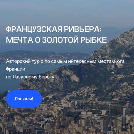
ФРАНЦУЗСКАЯ РИВЬЕРА:
МЕЧТА О ЗОЛОТОЙ РЫБКЕ
Авторский тур с по самым интересным местам юга
Франции
по Лазурному берегу
Поехали!