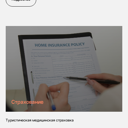
+33 769 337-208
Записаться на пробный урок
Подпишитесь на рассылку школы
Labise, чтобы получить:
Актуальные скидки и акции, эксклюзивные
лайфхаки, которые сделают овладение языком
проще, полезные советы и материалы, которые
ускорят обучение
Подписаться
Страхование
Обучение
Языки
во Франции
Английский язык
Туристическая медицинская страховка
Высшее образование
Французский язык
во Франции