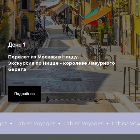
День 1
Перелет из Москвы в Ниццу.
Экскурсия по
Ницце - королеве Лазурного
берега
Подробнее
 Voyages
Labise Voyages
Labise Voyages
Labis