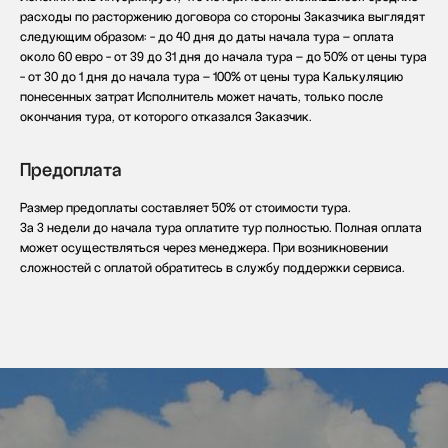
ИНН 631231826433
расходы по расторжению договора со стороны Заказчика выглядят
Долгопрудный, Московская область ​141700
следующим образом: - до 40 дня до даты начала тура – оплата
Бульвар имени Умберто Нобиле 1, Shera@labise.ru
Деятельность организации
около 60 евро - от 39 до 31 дня до начала тура – до 50% от цены тура
запрещена на территории РФ*
- от 30 до 1 дня до начала тура – 100% от цены тура Калькуляцию
О школе
понесенных затрат Исполнитель может начать, только после
Все права защищены
окончания тура, от которого отказался Заказчик.
Разработка сайта
Предоплата
Размер предоплаты составляет 50% от стоимости тура.
За 3 недели до начала тура оплатите тур полностью. Полная оплата
может осуществляться через менеджера. При возникновении
сложностей с оплатой обратитесь в службу поддержки сервиса.