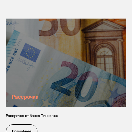
Рассрочка
Начнем учить язык
Рассрочка от банка Тинькофф
вместе с
Labise
?
Подробнее