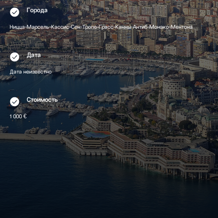
Города
Ницца-Марсель-Кассис-Сен-Тропе-Грасс-Канны-Антиб-Монако-Ментона
Дата
Дата неизвестно
Стоимость
1 000 €