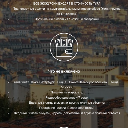
ВСЕ ЭКСКУРСИИ ВХОДЯТ В СТОИМОСТЬ ТУРА
Транспортные услуги на комфортабельном микроавтобусе (мини-группа
до 17 человек)
Проживание в отелях (7 ночей) с завтраком
Что не включено
Авиабилет Санкт-Петербург - Ницца - Санкт-Петербург, Москва - Ницца -
Москва;
Питание на маршруте;
Радиооборудование - 7 евро;
Входные билеты в музеи и другие платные объекты
Городские налоги 12 евро (все отели)
Входные билеты в музеи, круизы, дегустации и другие платные объекты