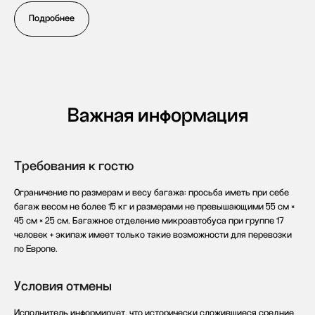
Немецкий язык
Языковые курсы во
Подробнее
Китайский язык
Франции
Испанский язык
Курс по поступлению
во Францию
Итальянский язык
Помощь с Alternance
Документация
Политика конфиденциальности
Важная информация
Пользовательское соглашение
Согласие на получение рекламной рассылки
Согласие на обработку персональных данных
Публичная оферта на заключение абонентского
Требования к гостю
договора оказания платных образовательных услуг
Публичная оферта для марафонов и
Ограничение по размерам и весу багажа: просьба иметь при себе
видеокурсов в записи
багаж весом не более 15 кг и размерами не превышающими 55 см ×
Образовательная программа
45 см × 25 см. Багажное отделение микроавтобуса при группе 17
Сведения об образовательной организации
человек + экипаж имеет только такие возможности для перевозки
Регистрационный номер лицензии:
по Европе.
№Л035-01255-50/01630523
Версия для слабовидящих
Условия отмены
ИП Cавин Святослав Валерьевич
Исполнитель информирует, что исторически сложившиеся средние
ОГРНИП 319508100328009