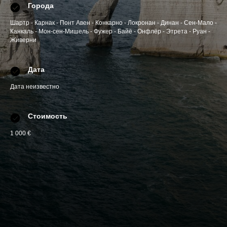
Города
Шартр - Карнак - Понт Авен - Конкарно - Локронан - Динан - Сен-Мало -
Канкаль - Мон-сен-Мишель - Фужер - Байё - Онфлёр - Этрета - Руан -
Живерни
Дата
Дата неизвестно
Стоимость
1 000 €