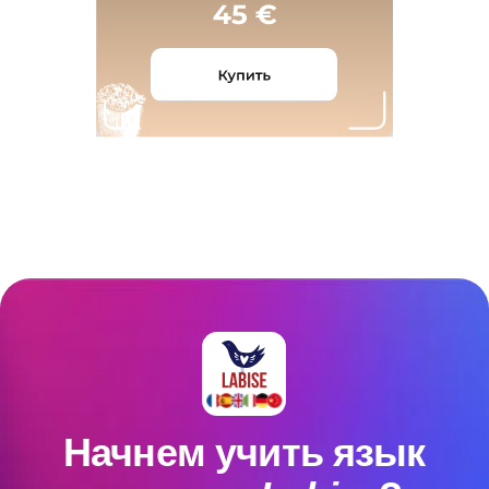
Начнем учить язык
вместе с
Labise
?
+33 769 337-208
Записаться на пробный урок
Подпишитесь на рассылку