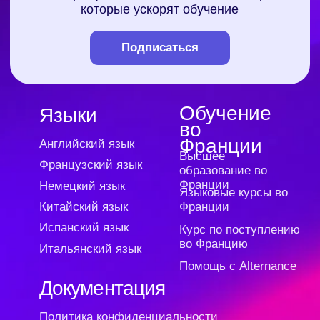
Публичная оферта на заключение абонентского
договора оказания платных образовательных
услуг
Публичная оферта для марафонов и
видеокурсов в записи
Образовательная программа
Сведения об образовательной организации
Регистрационный номер лицензии:
№Л035-01255-50/01630523
Версия для слабовидящих
ИП Cавин Святослав Валерьевич
ОГРНИП 319508100328009
ИНН 631231826433
Долгопрудный, Московская область ​141700
Бульвар имени Умберто Нобиле 1, Shera@labise.ru
Деятельность организации
запрещена на территории РФ*
О школе
Все права защищены
Разработка сайта