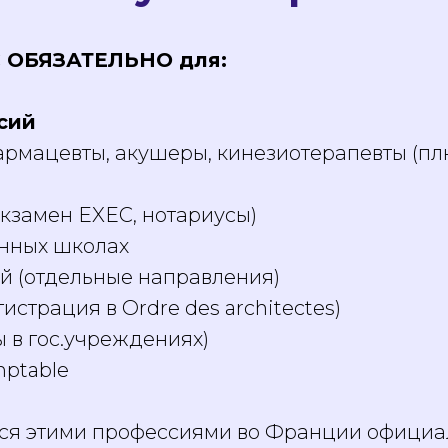
C ОБЯЗАТЕЛЬНО для:
сий
фармацевты, акушеры, кинезиотерапевты (п
кзамен EXEC, нотариусы)
енных школах
й (отдельные направления)
страция в Ordre des architectes)
 в гос.учреждениях)
mptable
ся этими профессиями во Франции официа