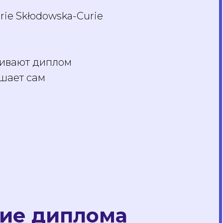
ie Skłodowska-Curie
нивают диплом
шает сам
ние диплома