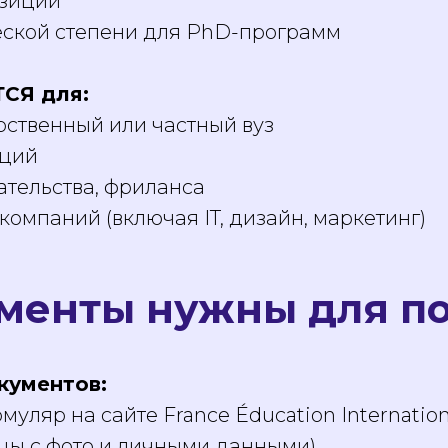
озиции
ской степени для PhD-программ
СЯ для:
рственный или частный вуз
иций
тельства, фриланса
омпаний (включая IT, дизайн, маркетинг)
менты нужны для п
кументов:
муляр на сайте France Éducation Internation
ицы с фото и личными данными)