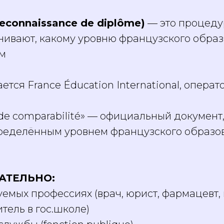
connaissance de diplôme)
— это процедур
нивают, какому уровню французского образ
м
тся France Éducation International, операт
 de comparabilité» — официальный документ,
ределённым уровнем французского образов
ЗАТЕЛЬНО:
емых профессиях (врач, юрист, фармацевт,
итель в гос.школе)