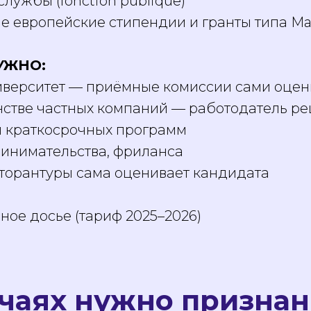
лужбы (fonction publique)
 европейские стипендии и гранты типа Mar
НУЖНО:
иверситет — приёмные комиссии сами оце
стве частных компаний — работодатель ре
и краткосрочных программ
инимательства, фриланса
торантуры сама оценивает кандидата
чное досье (тариф 2025–2026)
учаях нужно призна