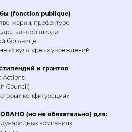
ы (fonction publique)
тве, мэрии, префектуре
дарственной школе
ой больнице
енных культурных учреждений
стипендий и грантов
 Actions
h Council)
екоторых конфигурациях
ВАНО (но не обязательно) для:
ждународных компаниях