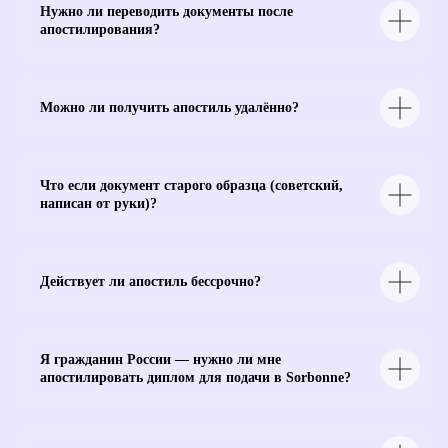
Актуальные скидки и акции, эксклюзивные
Нужно ли переводить документы после
лайфхаки, которые сделают овладение
апостилирования?
языком проще, полезные советы и материалы,
которые ускорят обучение
Подписаться
Можно ли получить апостиль удалённо?
Обучение
Языки
во
Франции
Английский язык
Что если документ старого образца (советский,
Высшее
Французский язык
написан от руки)?
образование во
Франции
Немецкий язык
Языковые курсы во
Китайский язык
Франции
Испанский язык
Курс по поступлению
во Францию
Действует ли апостиль бессрочно?
Итальянский язык
Помощь с Alternance
Документация
Политика конфиденциальности
Я гражданин России — нужно ли мне
Пользовательское соглашение
апостилировать диплом для подачи в Sorbonne?
Согласие на получение рекламной рассылки
Согласие на обработку персональных данных
Публичная оферта на заключение абонентского