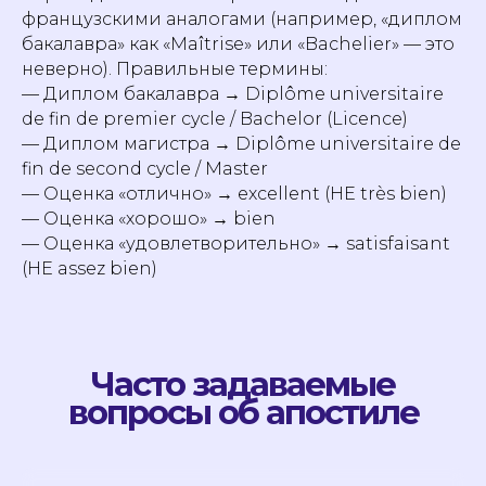
французскими аналогами (например, «диплом
бакалавра» как «Maîtrise» или «Bachelier» — это
неверно). Правильные термины:
— Диплом бакалавра → Diplôme universitaire
de fin de premier cycle / Bachelor (Licence)
— Диплом магистра → Diplôme universitaire de
Начнем учить язык
fin de second cycle / Master
вместе с
Labise
?
— Оценка «отлично» → excellent (НЕ très bien)
— Оценка «хорошо» → bien
+33 769 337-208
— Оценка «удовлетворительно» → satisfaisant
(НЕ assez bien)
Записаться на пробный урок
Подпишитесь на рассылку
школы Labise, чтобы
получить: