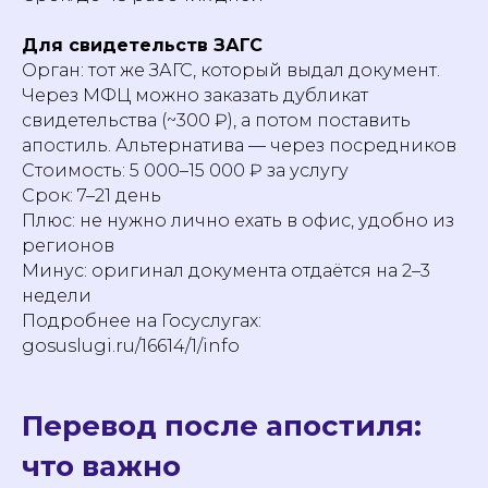
Для свидетельств ЗАГС
Орган: тот же ЗАГС, который выдал документ.
Через МФЦ можно заказать дубликат
свидетельства (~300 ₽), а потом поставить
апостиль. Альтернатива — через посредников
Стоимость: 5 000–15 000 ₽ за услугу
Срок: 7–21 день
Плюс: не нужно лично ехать в офис, удобно из
регионов
Минус: оригинал документа отдаётся на 2–3
недели
Подробнее на Госуслугах:
Часто задаваемые
gosuslugi.ru/16614/1/info
вопросы об апостиле
Перевод после апостиля:
что важно