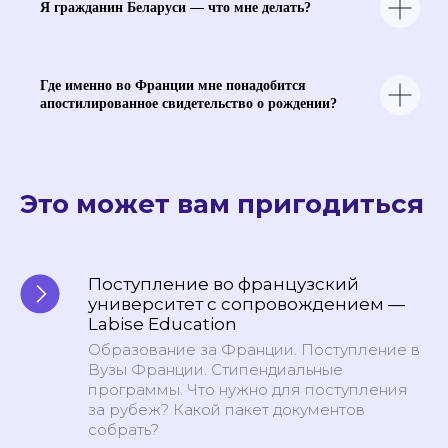
договора оказания платных образовательных
Я гражданин Беларуси — что мне делать?
услуг
Публичная оферта для марафонов и
видеокурсов в записи
Образовательная программа
Сведения об образовательной организации
Где именно во Франции мне понадобится
Регистрационный номер лицензии:
апостилированное свидетельство о рождении?
№Л035-01255-50/01630523
Версия для слабовидящих
ИП Cавин Святослав Валерьевич
Это может вам пригодиться
ОГРНИП 319508100328009
ИНН 631231826433
Долгопрудный, Московская область ​141700
Бульвар имени Умберто Нобиле 1, Shera@labise.ru
Деятельность организации
запрещена на территории РФ*
Поступление во французский
О школе
университет с сопровождением —
Все права защищены
Labise Education
Разработка сайта
Образование за Франции. Поступление в
Вузы Франции. Стипендиальные
программы. Что нужно для поступления
за рубеж? Какой пакет документов
собрать?