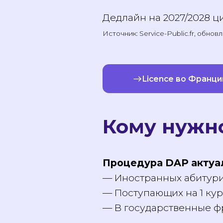
зависимости от страны
Дедлайн на 2027/2028 ц
Источник: Service-Public.fr, об
Licence во Франц
Кому нужн
Процедура DAP акту
— Иностранных абитури
— Поступающих на 1 кур