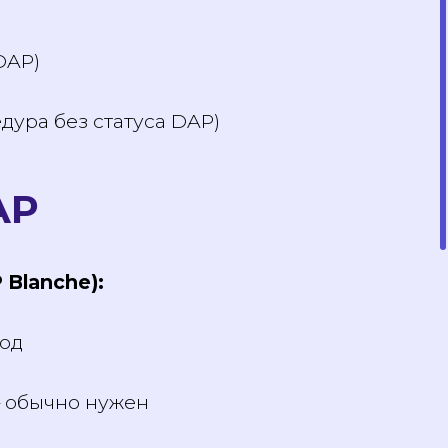
ак DAP)
)
оцедура без статуса DAP)
DAP
AP Blanche):
ревод