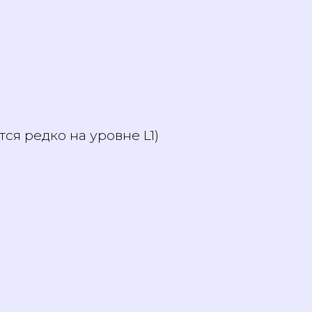
НГ — обычно нужен
аются редко на уровне L1)