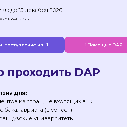
).
икл: до 15 декабря 2026
новлено июнь 2026
ии: поступление на L1
Помощь с D
о проходить DAP
альна для:
ентов из стран, не входящих в ЕС
с бакалавриата (Licence 1)