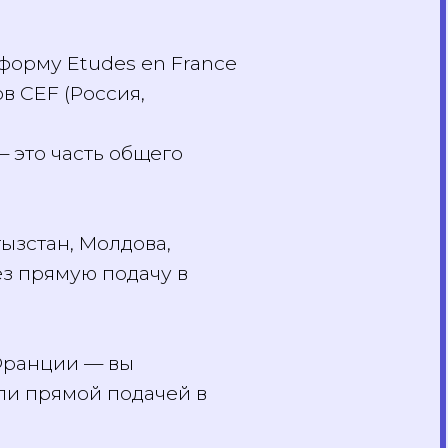
латформу Etudes en France
иков CEF (Россия,
о — это часть общего
Кыргызстан, Молдова,
ерез прямую подачу в
уз Франции — вы
e или прямой подачей в