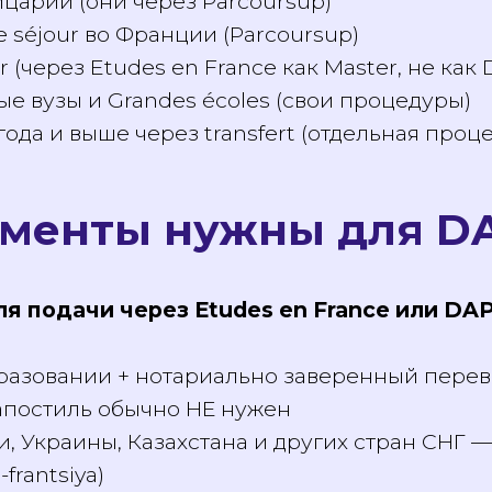
ни через Parcoursup)
йцарии (они через Parcoursup)
de séjour во Франции (Parcoursup)
r (через Etudes en France как Master, не к
ые вузы и Grandes écoles (свои процедуры
 года и выше через transfert (отдельная пр
ументы нужны для 
ля подачи через Etudes en France или D
 образовании + нотариально заверенный пе