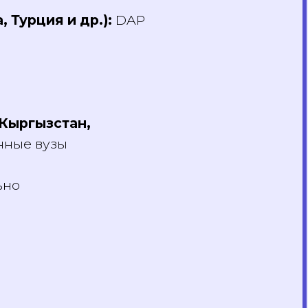
а, Турция и др.):
DAP
н, Кыргызстан,
бранные вузы
дельно