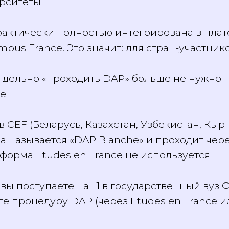
верситеты
 практически полностью интегрирована в п
mpus France. Это значит: для стран-участн
) отдельно «проходить DAP» больше не нужн
nce
х в CEF (Беларусь, Казахстан, Узбекистан, 
ра называется «DAP Blanche» и проходит ч
тформа Etudes en France не используется
и вы поступаете на L1 в государственный в
ите процедуру DAP (через Etudes en Franc