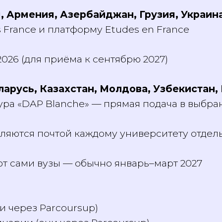
 французские университеты
я, Армения, Азербайджан, Грузия, Украин
s France и платформу Etudes en France
я 2026 (для приёма к сентябрю 2027)
Беларусь, Казахстан, Молдова, Узбекиста
ура «DAP Blanche» — прямая подача в вы
вляются почтой каждому университету от
ют сами вузы — обычно январь–март 2027