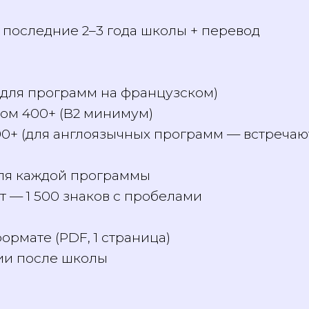
 апостиль обычно НЕ нужен
си, Украины, Казахстана и других стран С
l-frantsiya)
за последние 2–3 года школы + перевод
т:
1 (для программ на французском)
аллом 400+ (B2 минимум)
L 90+ (для англоязычных программ — встреч
on для каждой программы
ит — 1 500 знаков с пробелами
 формате (PDF, 1 страница)