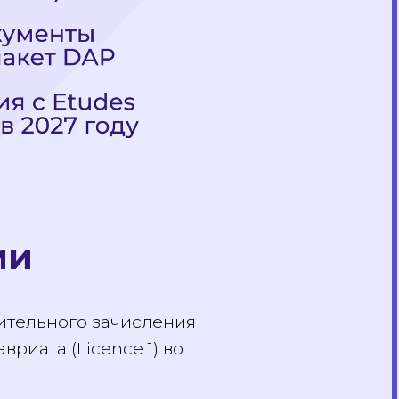
ами
арительного зачисления
авриата (Licence 1) во