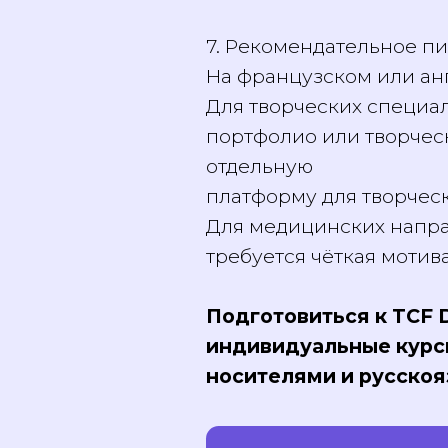
Без «дырок» в хронол
6. Скан паспорта
7. Рекомендательное 
На французском или а
Для творческих специа
портфолио или творче
отдельную
платформу для творче
Для медицинских напр
требуется чёткая мот
Подготовиться к TCF