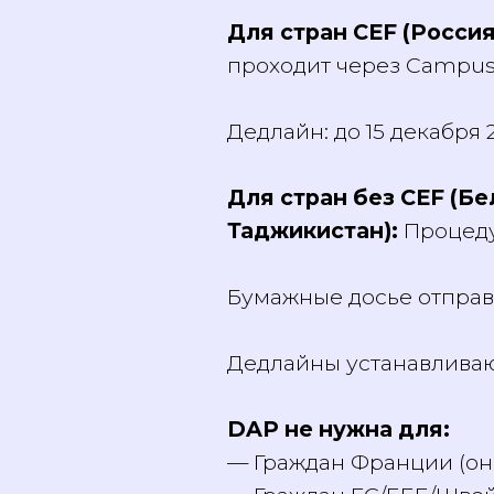
— В государственные
Для стран CEF (Росси
проходит через Campu
Дедлайн: до 15 декабр
Для стран без CEF (
Таджикистан):
Процед
Бумажные досье отпра
Дедлайны устанавлива