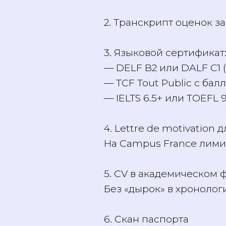
— Для граждан России
— Для граждан Белару
апостиль (см. /faq/aposti
2. Транскрипт оценок 
3. Языковой сертифика
— DELF B2 или DALF C
— TCF Tout Public с б
— IELTS 6.5+ или TOEF
4. Lettre de motivati
На Campus France лим
5. CV в академическом