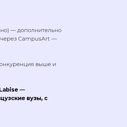
, кино) — дополнительно
дти через CampusArt —
но конкуренция выше и
й Labise —