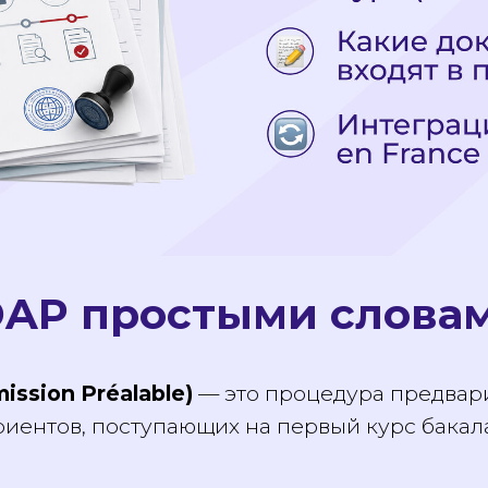
 DAP простыми слов
mission Préalable)
— это процедура предв
риентов, поступающих на первый курс бакал