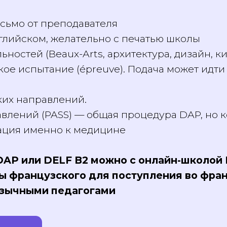
огии после школы
письмо от преподавателя
нглийском, желательно с печатью школы
льностей (Beaux-Arts, архитектура, дизайн
ское испытание (épreuve). Подача может и
ских направлений.
авлений (PASS) — общая процедура DAP, 
ивация именно к медицине
 DAP или DELF B2 можно с онлайн-школо