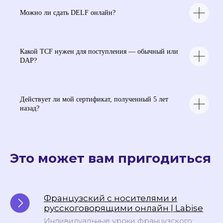
Можно ли сдать DELF онлайн?
Подпишитесь на рассылку
Какой TCF нужен для поступления — обычный или
школы Labise, чтобы
DAP?
получить:
Актуальные скидки и акции, эксклюзивные
лайфхаки, которые сделают овладение
языком проще, полезные советы и материалы,
которые ускорят обучение
Действует ли мой сертификат, полученный 5 лет
назад?
Подписаться
Обучение
Языки
во
Это может вам пригодиться
Франции
Английский язык
Высшее
Французский язык
образование во
Франции
Немецкий язык
Языковые курсы во
Китайский язык
Франции
Французский с носителями и
Испанский язык
Курс по поступлению
русскоговорящими онлайн | Labise
во Францию
Итальянский язык
Помощь с Alternance
Индивидуальные уроки французского: