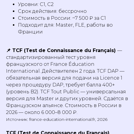
Уровни: C1, C2
Срок действия: бессрочно
Стоимость в России: ~7 500 ₽ за C1
Подходит для: Master, FLE, работы во
Франции
Часто задаваемые
вопросы об уровне
📌 TCF (Test de Connaissance du Français)
—
французского
стандартизированный тест уровня
французского от France Éducation
International. Действителен 2 года. TCF DAP —
обязательная версия для подачи на Licence 1
через процедуру DAP, требует балла 400+
(уровень B2). TCF Tout Public — универсальная
версия для Master и других уровней. Сдаётся в
Французском альянсе. Стоимость в России в
2026 — около 6 000–8 000 ₽.
Источник: france-education-international.fr, 2026
TCF (Test de Connaissance du Français)