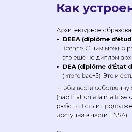
Как устрое
Архитектурное образован
DEEA (diplôme d'étud
licence. С ним можно
это ещё не диплом арх
DEA (diplôme d'État d
(итого bac+5). Это и е
Чтобы вести собственну
(habilitation à la maîtri
работы. Есть и продолжен
доступна в части ENSA)