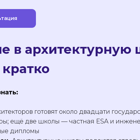
ьтация
е в архитектурную 
 кратко
знать:
итекторов готовят около двадцати государ
ры; ещё две школы — частная ESA и инжене
ные дипломы