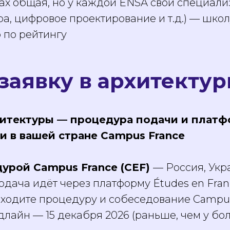
ах общая, но у каждой ENSA свои специализ
ра, цифровое проектирование и т.д.) — шко
о по рейтингу
 заявку в архитекту
итектуры — процедура подачи и платфо
ли в вашей стране Campus France
едурой Campus France (CEF)
— Россия, Укр
дача идёт через платформу Études en Fran
оходите процедуру и собеседование Campus 
длайн — 15 декабря 2026 (раньше, чем у бо