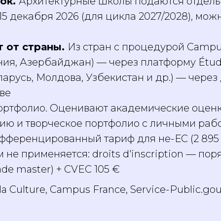
рок.
Архитектурные школы подаются отдель
5 декабря 2026 (для цикла 2027/2028), мож
т от страны.
Из стран с процедурой Campus
ния, Азербайджан) — через платформу Étude
ларусь, Молдова, Узбекистан и др.) — через
ве
портфолио. Оценивают академические оценк
цию и творческое портфолио с личными раб
ференцированный тариф для не-ЕС (2 895 / 
не применяется: droits d'inscription — поря
rade master) + CVEC 105 €
a Culture, Campus France, Service-Public.gouv.