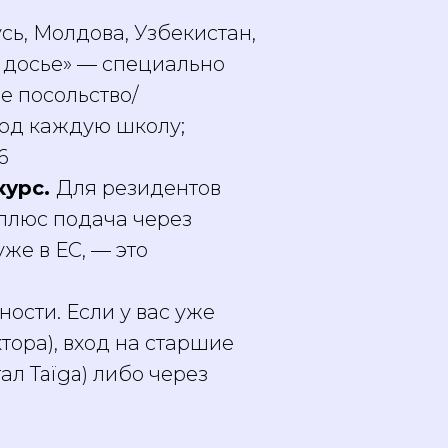
сь, Молдова, Узбекистан,
е досье» — специально
е посольство/
под каждую школу;
6
курс.
Для резидентов
(плюс подача через
уже в ЕС, — это
ности. Если у вас уже
тора), вход на старшие
ал Taïga) либо через