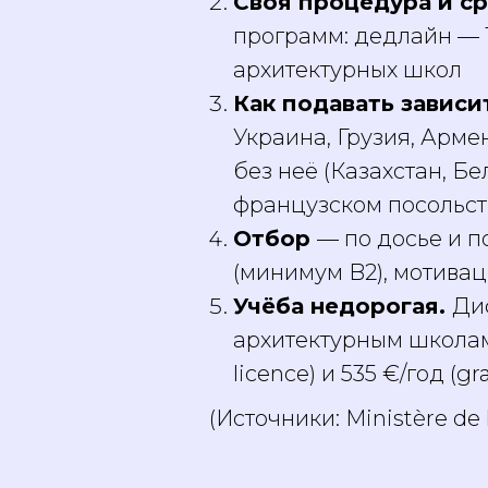
Своя процедура и с
программ: дедлайн — 1
архитектурных школ
Как подавать зависи
Украина, Грузия, Арме
без неё (Казахстан, Бе
французском посольст
Отбор
— по досье и 
(минимум B2), мотива
Учёба недорогая.
Диф
архитектурным школам 
licence) и 535 €/год (g
(Источники: Ministère de l