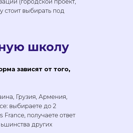
ации (городской проект,
лу стоит выбирать под
рную школу
рма зависят от того,
аина, Грузия, Армения,
ce: выбираете до 2
France, получаете ответ
льшинства других