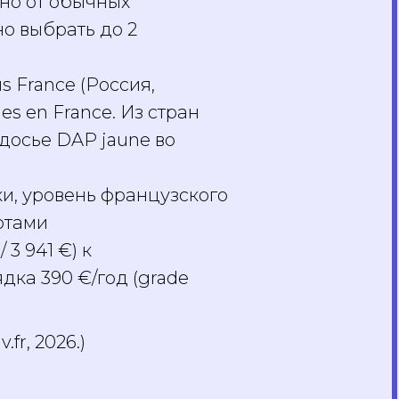
но от обычных
но выбрать до 2
 France (Россия,
s en France. Из стран
 досье DAP jaune во
и, уровень французского
отами
3 941 €) к
дка 390 €/год (grade
fr, 2026.)