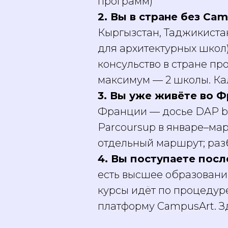
программ)
2. Вы в стране без Cam
Кыргызстан, Таджикистан
для архитектурных школ)
консульство в стране пр
максимум — 2 школы. Ка
3. Вы уже живёте во Ф
Франции — досье DAP bl
Parcoursup в январе–март
отдельный маршрут; разб
4. Вы поступаете пос
есть высшее образование
курсы идёт по процедуре 
платформу CampusArt. З