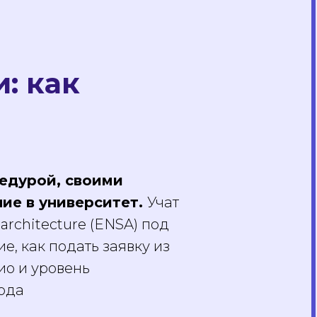
: как
цедурой, своими
ние в университет.
Учат
architecture (ENSA) под
е, как подать заявку из
ио и уровень
года