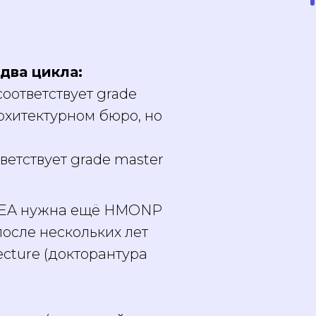
два цикла:
соответствует grade
рхитектурном бюро, но
тветствует grade master
 DEA нужна ещё HMONP
 после нескольких лет
ecture (докторантура