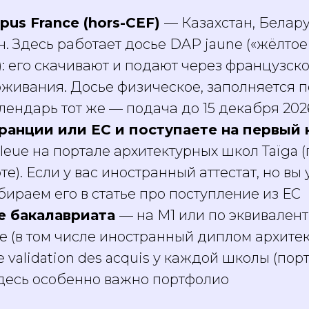
pus France (hors-CEF)
— Казахстан, Белару
. Здесь работает досье DAP jaune («жёлто
: его скачивают и подают через французско
оживания. Досье физическое, заполняется 
лендарь тот же — подача до 15 декабря 202
ранции или ЕС и поступаете на первый 
eue на портале архитектурных школ Taïga 
е). Если у вас иностранный аттестат, но вы 
ираем его в статье про поступление из ЕС
ле бакалавриата
— на M1 или по эквивалент
 (в том числе иностранный диплом архитек
validation des acquis у каждой школы (порт
десь особенно важно портфолио