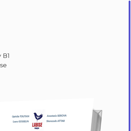
 В1
se