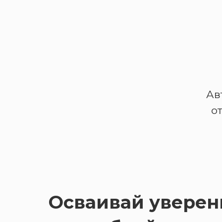
Ав
о
Осваивай уверен