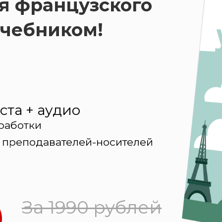
ия французского
учебником!
еста + аудио
работки
 преподавателей-носителей
За 1990 рублей