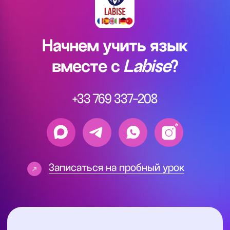
лайфхаки, которые сделают овладение языком
проще, полезные советы и материалы, которые
ускорят обучение
Подписаться
Обучение
Языки
во Франции
Английский язык
Высшее образование
Французский язык
во Франции
Немецкий язык
Языковые курсы во
Китайский язык
Франции
Испанский язык
Курс по поступлению
во Францию
Итальянский язык
Помощь с Alternance
Документация
Политика конфиденциальности
Пользовательское соглашение
Согласие на получение рекламной рассылки
Согласие на обработку персональных данных
Публичная оферта на заключение абонентского
договора оказания платных образовательных услуг