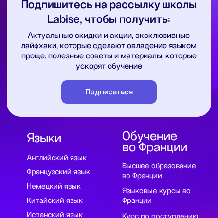
Публичная оферта для марафонов и
видеокурсов в записи
Образовательная программа
Сведения об образовательной организации
Регистрационный номер лицензии:
№Л035-01255-50/01630523
Версия для слабовидящих
ИП Cавин Святослав Валерьевич
ОГРНИП 319508100328009
ИНН 631231826433
Долгопрудный, Московская область ​141700
Бульвар имени Умберто Нобиле 1, Shera@labise.ru
Деятельность организации
запрещена на территории РФ*
О школе
Все права защищены
Разработка сайта