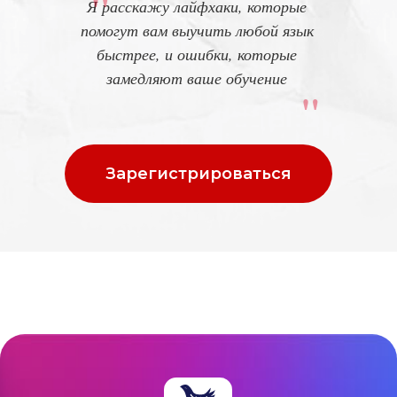
"
Я расскажу лайфхаки, которые
помогут вам выучить любой язык
быстрее, и ошибки, которые
замедляют ваше обучение
"
Начнем учить язык
вместе с
Labise
?
Зарегистрироваться
+33 769 337-208
Записаться на пробный урок
Подпишитесь на рассылку школы
Labise, чтобы получить:
Актуальные скидки и акции, эксклюзивные