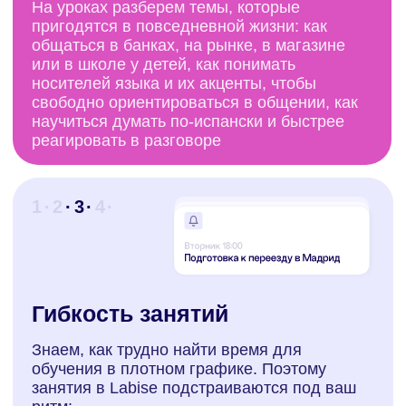
культуры, чтобы быстрее привыкнуть
к укладу жизни и менталитету, добиться
свободного владения языком с поддержкой,
мотивацией и грамотным подходом
Вы выбираете
наставника, который