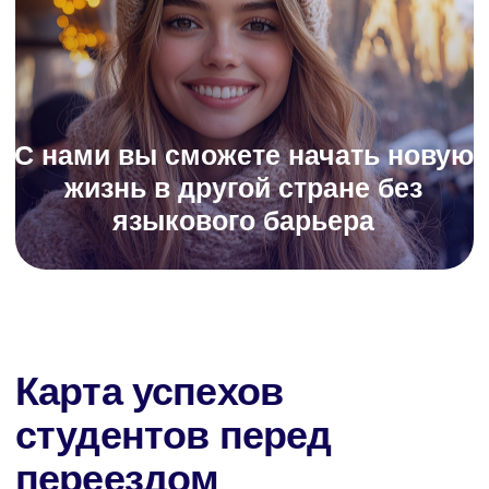
видеокурсов в записи
Образовательная программа
Сведения об образовательной организации
Регистрационный номер лицензии:
№Л035-01255-50/01630523
Версия для слабовидящих
ИП Cавин Святослав Валерьевич
ОГРНИП 319508100328009
ИНН 631231826433
Долгопрудный, Московская область ​141700
Бульвар имени Умберто Нобиле 1, Shera@labise.ru
Деятельность организации
запрещена на территории РФ*
О школе
Все права защищены
Разработка сайта