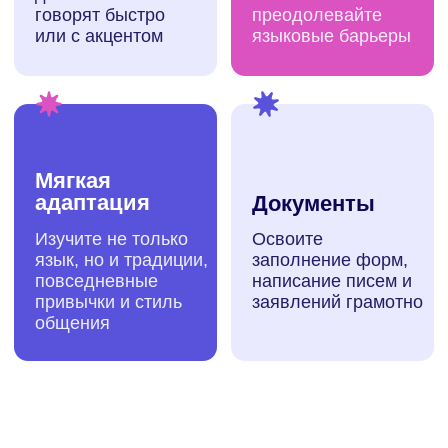
Понимаем, что у
каждого своя
динамика прогресса и
обучения
Нужно немного меньше времени для урока?
Делаем занятия по 45 минут
и персональный курс, который состоит из 5
уроков. Хотите углубиться и проработать
все до мелочей? Организуем 90-минутные
занятия в формате 7 встреч
Соберите свой