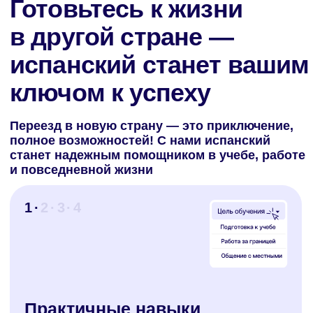
с преподавателями и однокурсниками. Для
работы: подготовим к собеседованиям,
деловым встречам и профессиональной
переписке. Для адаптации: научим решать
бытовые вопросы: от похода в магазин
до визита в госучреждения
1
· 2 ·
3 · 4
Реальные ситуации
На уроках разберем темы, которые
пригодятся в повседневной жизни: как
общаться в банках, на рынке, в магазине
или в школе у детей, как понимать
носителей языка и их акценты, чтобы
свободно ориентироваться в общении, как
научиться думать по-испански и быстрее
реагировать в разговоре
1 · 2
· 3 ·
4 ·