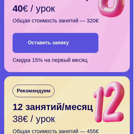
и выгодой: получите
сертификат и налоговый
вычет
В нашей школе вы получаете знания,
подтвержденные сертификатом
установленного образца, который признается
работодателями и образовательными
учреждениями
Усилия оцениваются по достоинству,