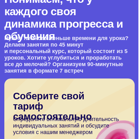
Если не знаете, что выбрать
Наш преподаватель проведет 40
минутный пробный урок за
фиксированную стоимость:
На пробном занятии определим ваш
уровень языка, подберем подходящий
формат и программу обучения, которая
будет отражать ваши цели и задачи