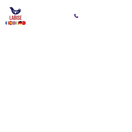
Испанский язык для переезда
Сделайте переезд легче —
испанский для новой
жизни в стране мечты
с Labise
Планируете переезд в Испанию или другую
испаноязычную страну? Поможем овладеть
языком так, чтобы вы чувствовали себя
комфортно в любой ситуации. Наши занятия
адаптированы под цели студентов и делают
процесс изучения легким и увлекательным
Записаться на урок-знакомство
Смотреть тарифы