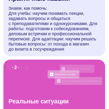
Гибкость занятий
Знаем, как трудно найти время для
обучения в плотном графике. Поэтому
занятия в Labise подстраиваются под ваш
ритм:
Утро перед работой, обеденный перерыв
или вечер? Вы сами выбираете время
Учитесь в удобное время, без стресса
и привязки к строгому расписанию
1 · 2 · 3
· 4
Экспертные преподаватели
Наши преподаватели — это носители
испанского языка и русскоговорящие
эксперты, которые помогут: овладеть
испанским для жизни, работы или учебы
за границей, понять особенности испанской