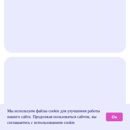
Публичная оферта на заключение абонентского
договора оказания платных образовательных
услуг
Публичная оферта для марафонов и
видеокурсов в записи
Образовательная программа
Сведения об образовательной организации
Регистрационный номер лицензии:
№Л035-01255-50/01630523
Версия для слабовидящих
ИП Cавин Святослав Валерьевич
ОГРНИП 319508100328009
ИНН 631231826433
Долгопрудный, Московская область ​141700
Бульвар имени Умберто Нобиле 1, Shera@labise.ru
Деятельность организации
запрещена на территории РФ*
О школе
Все права защищены
Разработка сайта
Мы используем файлы cookie для улучшения работы
Ок
нашего сайта. Продолжая пользоваться сайтом, вы
соглашаетесь с использованием cookie.