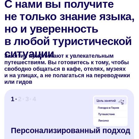
к поездке в Париж? Выучим ключевые фразы
и обсудим культурные нюансы. Мечтаете
путешествовать по всей Франции? Научим
спрашивать дорогу, разбираться в меню
и покупать билеты. Сделаем так, чтобы
вы чувствовали себя уверенно, где бы
ни оказались!
1
· 2 ·
3 · 4
Реальные кейсы
На наших занятиях вы разберете сценарии,
с которыми точно столкнетесь: как спросить
дорогу или вызвать такси, разобраться
в расписании транспорта, заказать еду
в ресторане, попросить счет или уточнить
ингредиенты, как вести непринужденный
разговор с местными жителями. Ваши цели
и маршруты станут основой программы,
чтобы обучение было полезным
и интересным!
1 · 2
· 3 ·
4 ·