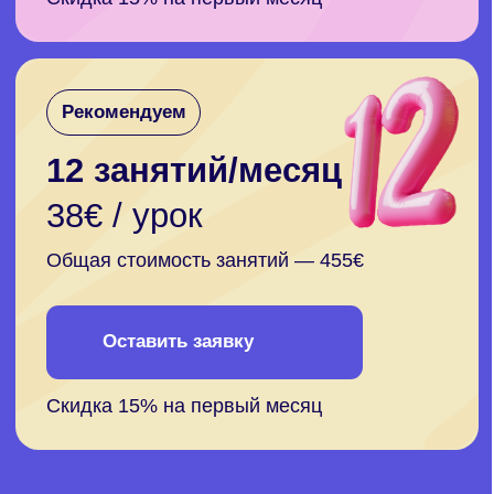
Погрузитесь в
атмосферу обучения —
мотивирующие
объяснения от учителей
Labise, чтобы
вдохновиться и начать
путь!