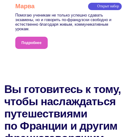
Марва
Доступный
Открыт набор
4 занятия/месяц
Помогаю ученикам не только успешно сдавать
экзамены, но и говорить по-французски свободно и
3870₽ / урок
естественно благодаря живым, коммуникативным
урокам.
Общая стоимость занятий —15 490
₽
Подробнее
Оставить заявку
Cкидка 10% на первый месяц
Популярный
8 занятий/месяц
3370
₽ / урок
Общая стоимость занятий — 26 990₽
Оставить заявку