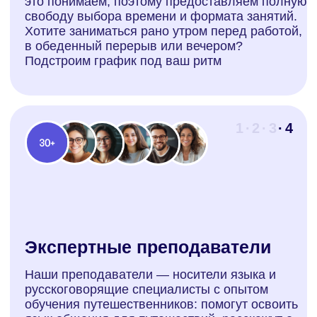
наставника, который
поможет уверенно
говорить по-
французски, понимает
вашу мотивацию и
Наши преподаватели — носители
языка и русскоговорящие
стиль обучения
специалисты
Носители языка
Носители языка
Русскоговорящие
Русскоговорящие