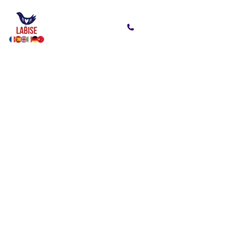
Французский язык для путешествий
Откройте мир
с французским языком —
для комфортных
путешествий и памятных
впечатлений
Подготовьтесь к поездкам во Францию и
другие франкоговорящие страны.
Индивидуальные занятия с носителями и
русскоговорящими преподавателями помогут
освоить разговорный французский быстро и с
учётом туристических задач
Записаться на урок-знакомство
Смотреть тарифы