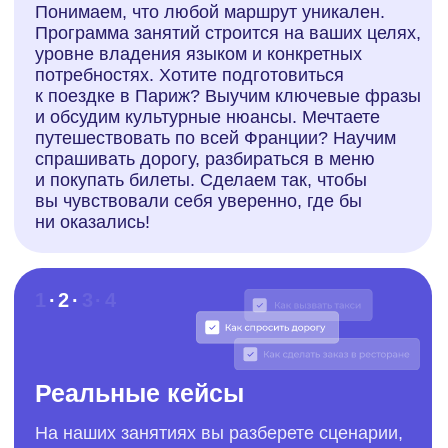
Гибкость занятий
Современные люди часто не могут позволить
себе обучение по строгому расписанию. Мы
это понимаем, поэтому предоставляем полную
свободу выбора времени и формата занятий.
Хотите заниматься рано утром перед работой,
в обеденный перерыв или вечером?
Подстроим график под ваш ритм
1 · 2 · 3
· 4
Экспертные преподаватели
Наши преподаватели — носители языка и
русскоговорящие специалисты с опытом
обучения путешественников: помогут освоить