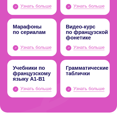
Готовы сделать первый
шаг?
Наш преподаватель проведет 40
минутный пробный урок за
фиксированную стоимость:
На пробном занятии определим ваш