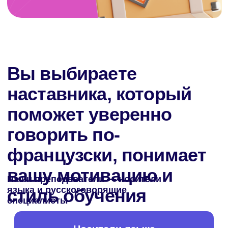
Уверенность
в поездках
Общение
с местными
Без стресса
бронируйте отели,
Задавайте вопросы,
заказывайте билеты
спрашивайте дорогу,
и решайте
знакомьтесь
организационные
с культурой и легко
вопросы
находите общий язык
Легкость
в изучении
Комфорт
культуры
путешественника
Посещайте
Заводите разговоры
экскурсии, музеи
в кафе, на рынках
и мероприятия,
или на вокзале,
понимайте гида
чтобы путешествие
и наслаждайтесь
стало ярче
атмосферой