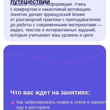
Заказать ужин в ресторанчике с
идеальным произношением
Завести разговор с местными и узнать о
секретных уголках города
Легко разобраться с билетами на поезд или
метро
Чувствовать себя своим в любой
ситуации, будь то экскурсия или прогулка
по рынку
Учитесь с достижениями
и выгодой: получите
сертификат и налоговый
вычет
В нашей школе вы получаете знания,
подтвержденные сертификатом
установленного образца, который признается
работодателями и образовательными
учреждениями