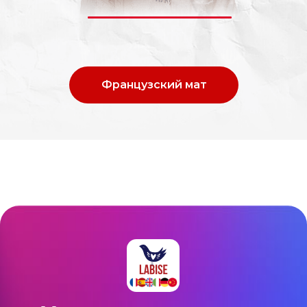
Французский мат
Начнем учить язык
вместе с
Labise
?
+33 769 337-208
Записаться на пробный урок