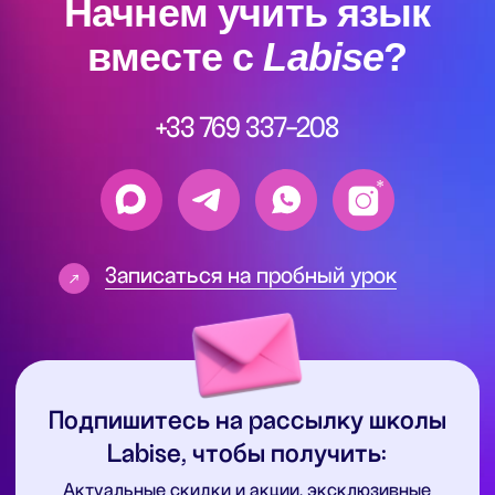
Подпишитесь на рассылку школы
Labise, чтобы получить:
Актуальные скидки и акции, эксклюзивные
лайфхаки, которые сделают овладение языком
проще, полезные советы и материалы, которые
ускорят обучение
Подписаться
Обучение
Языки
во Франции
Английский язык
Высшее образование
Французский язык
во Франции
Немецкий язык
Языковые курсы во
Китайский язык
Франции
Испанский язык
Курс по поступлению
во Францию
Итальянский язык
Помощь с Alternance
Документация
Политика конфиденциальности
Пользовательское соглашение