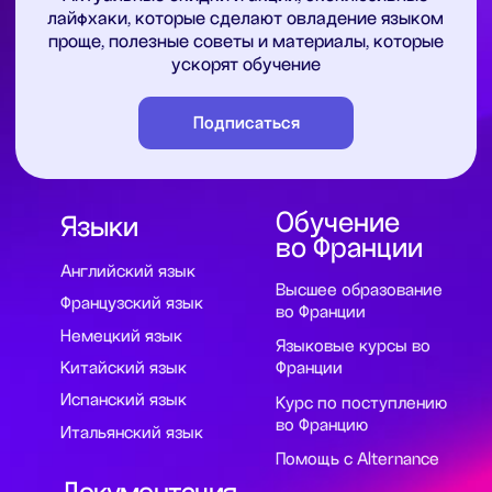
Согласие на получение рекламной рассылки
Согласие на обработку персональных данных
Публичная оферта на заключение абонентского
договора оказания платных образовательных услуг
Публичная оферта для марафонов и
видеокурсов в записи
Образовательная программа
Сведения об образовательной организации
Регистрационный номер лицензии:
№Л035-01255-50/01630523
Версия для слабовидящих
ИП Cавин Святослав Валерьевич
ОГРНИП 319508100328009
ИНН 631231826433
Долгопрудный, Московская область ​141700
Бульвар имени Умберто Нобиле 1, Shera@labise.ru
Деятельность организации
запрещена на территории РФ*
О школе
Все права защищены
Разработка сайта