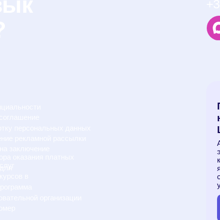
кламной рассылки
Актуальные скид
лючение
эксклюзивные л
зания платных
которые сделаю
языком проще, 
в
советы и матер
ускорят обучен
ма
ной организации
Подписать
щих
Деятельность органи
запрещена на террит
Все права защищены
Разработка сайта