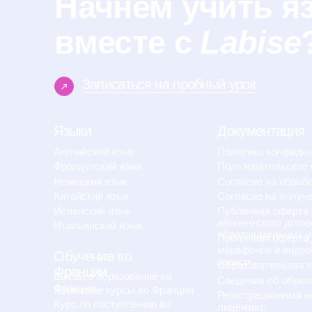
Китайский язык
Согласие на получение ре
Испанский язык
Публичная оферта на зак
абонентского договора ока
Итальянский язык
образовательных услуг
Публичная оферта для
марафонов и видеокурсов 
Обучение во
записи
Образовательная програм
Франции
Высшее образование во
Сведения об образователь
Франции
Языковые курсы во Франции
Регистрационный номер
Курс по поступлению во
лицензии:
Францию
Помощь с Alternance
№Л035-01255-50/01630523
Версия для слабовидя
О школе
ИП Cавин Святослав Валерьевич
ОГРНИП 319508100328009
ИНН 631231826433
Долгопрудный, Московская область ​141700
Бульвар имени Умберто Нобиле 1, Shera@labise.ru