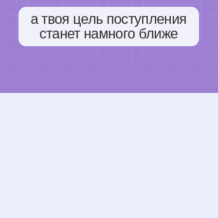
к
+33 769 337
Подпишите
ости
на рассыл
ение
рсональных данных
Labise, чт