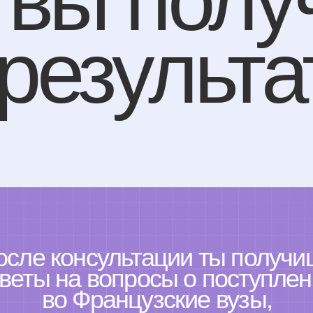
 консультации ты получишь
ы на вопросы о поступления
во Французские вузы,
а твоя цель поступления
станет намного ближе