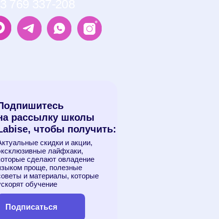
ки и акции,
айфхаки,
т овладение
полезные
иалы, которые
ие
ся
зации
ории РФ*