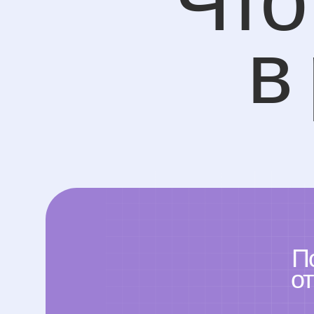
После
ответ