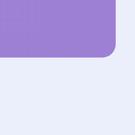
-208
сь
ку школы
обы получить: