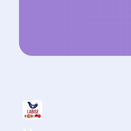
Начнем учить язы
вместе с
Labise
?
Записаться на пробный урок
Языки
Документация
Английский язык
Политика конфиденциальн
Французский язык
Пользовательское соглаш
Немецкий язык
Согласие на обработку пе