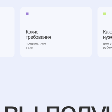
Какие
Какой бюджет
требования
нужен
предъявляют
для учебы за
вузы
рубежом
вы получи
результате