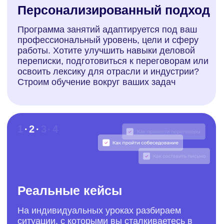
Гибкость занятий
Понимаем, что у занятых профессионалов
плотный график. Выберите удобное время
для занятий: утром, днем или вечером.
Хотите учиться из дома, офиса или в
перерыве между встречами? Наши
менеджеры подстроятся под ваш ритм и
стиль жизни
1 · 2 · 3
· 4
Экспертные преподаватели
Педагоги школы Labise могут разработать
увлекательный урок о мире бизнеса и
особенностях работы в различных
сферах! Они научат вас грамматике,
тонкостям делового этикета и культурным