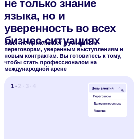
работы. Хотите улучшить навыки деловой
переписки, подготовиться к переговорам или
освоить лексику для отрасли и индустрии?
Строим обучение вокруг ваших задач
1
· 2 ·
3 · 4
Реальные кейсы
На индивидуальных уроках разбираем
ситуации, с которыми вы сталкиваетесь в
своей работе: написание писем,
проведение встреч, ответы на сложные
вопросы или презентации новых продуктов
компании. Практические примеры сделают
обучение актуальным и ориентированным
на профессиональные обязанности
1 · 2
· 3 ·
4 ·