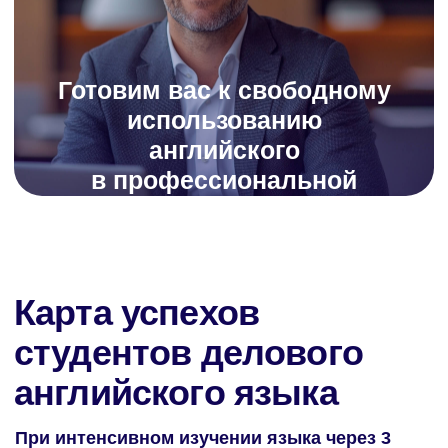
Испанский язык
Курс по поступлению
во Францию
Итальянский язык
Помощь с Alternance
Документация
Политика конфиденциальности
Пользовательское соглашение
Согласие на получение рекламной рассылки
Согласие на обработку персональных данных
Публичная оферта на заключение абонентского
договора оказания платных образовательных
услуг
Публичная оферта для марафонов и
видеокурсов в записи
Образовательная программа
Сведения об образовательной организации
Регистрационный номер лицензии:
№Л035-01255-50/01630523
Версия для слабовидящих
ИП Cавин Святослав Валерьевич
ОГРНИП 319508100328009
ИНН 631231826433
Долгопрудный, Московская область ​141700
Бульвар имени Умберто Нобиле 1, Shera@labise.ru