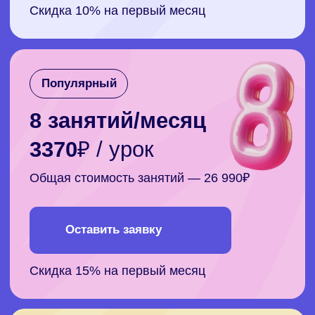
Оставить заявку
Cкидка 15% на первый месяц
Понимаем, что у
каждого своя
динамика прогресса и
обучения
Нужно немного меньше времени для урока?
Делаем занятия по 45 минут
и персональный курс, который состоит из 5
уроков. Хотите углубиться и проработать
все до мелочей? Организуем 90-минутные