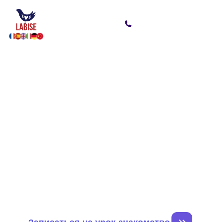
Индивидуальные занятия по
деловому английскому языку
Говорите на языке успеха —
деловой английский для
вашей карьеры
Планируете переговоры, презентации или
деловые поездки? С нами вы освоите деловой
английский быстро и эффективно, получите
знания, которые помогут уверенно работать
на международном уровне
Записаться на урок-знакомство
Смотреть тарифы