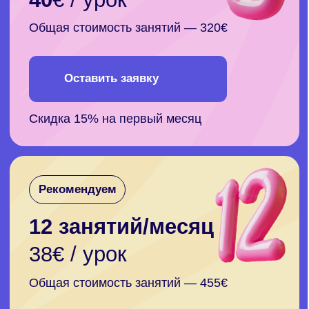
Учитесь с достижениями
и выгодой: получите
сертификат и налоговый
вычет
В нашей школе вы получаете знания,
подтвержденные сертификатом
установленного образца, который признается
работодателями и образовательными
учреждениями