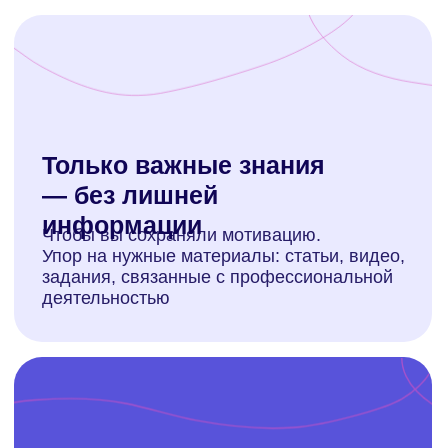
Начнем учить язык
вместе с
Labise
?
+33 769 337-208