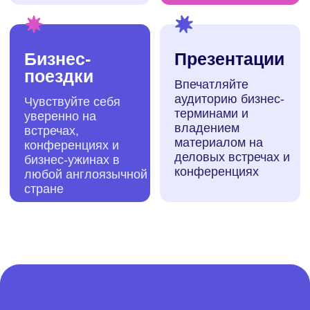
Понимаем, что у
каждого своя
динамика прогресса и
обучения
Нужно немного меньше времени для урока?
Делаем занятия по 45 минут
и персональный курс, который состоит из 5
уроков. Хотите углубиться и проработать
все до мелочей? Организуем 90-минутные
занятия в формате 7 встреч
Соберите свой
тариф