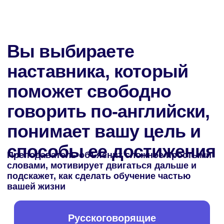
профессионалом на
международной арене
Деловая
Переговоры
переписка
Обсуждайте условия
сотрудничества,
Грамотно пишите
цены
письма, создавайте
и стратегические
отчеты и заключайте
планы на английском
контракты
Бизнес-
Презентации
поездки
Впечатляйте
аудиторию бизнес-
Чувствуйте себя
терминами и
уверенно на
владением
встречах,
материалом на
конференциях и
деловых встречах и
бизнес-ужинах в
конференциях
любой англоязычной