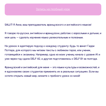
Запись на пробный урок
SALUT! Я Анна, ваш преподаватель французского и английского языков!
Я говорю по-русски, английски и французски, работаю с взрослыми и детьми, и
моя цель — сделать изучение языка увлекательным и полезным.
На уроках я адаптирую подход к каждому студенту: будь то фанат Гарри
Поттера, для которого мы читаем тексты о любимом герое, или ученик,
готовящийся к экзамену. Например, одна из моих учениц начала с уровня A1 и
уже через год сдала DELF A2, а другая подготовилась к DELF B1 за полгода.
Французский и английский для меня — это языки культуры и возможностей, и
я вдохновляю своих студентов применять их в реальных ситуациях. Если вы
хотите открыть новый мир, начните с пробного урока со мной!