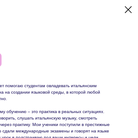
лет помогаю студентам овладевать итальянским
а на создании языковой среды, в которой любой
тно.
ому обучению – это практика в реальных ситуациях.
оворить, слушать итальянскую музыку, смотреть
через практику. Мои ученики поступили в престижные
о сдали международные экзамены и говорят на языке
 урок я подстраиваю под ваши интересы и цели,