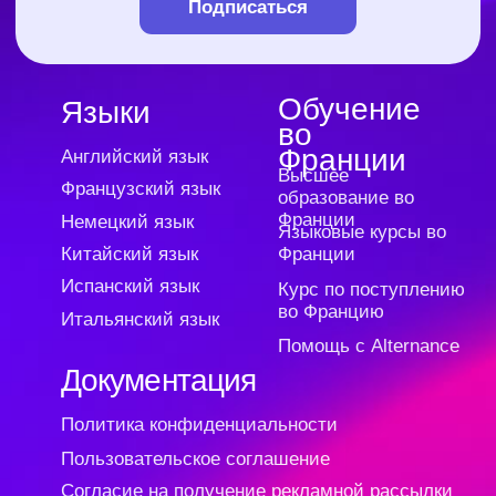
услуг
Публичная оферта для марафонов и
видеокурсов в записи
Образовательная программа
Сведения об образовательной организации
Регистрационный номер лицензии:
№Л035-01255-50/01630523
Версия для слабовидящих
ИП Cавин Святослав Валерьевич
ОГРНИП 319508100328009
ИНН 631231826433
Долгопрудный, Московская область ​141700
Бульвар имени Умберто Нобиле 1, Shera@labise.ru
Деятельность организации
запрещена на территории РФ*
О школе
Все права защищены
Разработка сайта