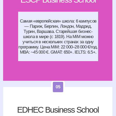
EM Lyon Business School
Лион, исторически сильна в
предпринимательстве и инновациях.
Стартап-инкубатор школы — один из
крупнейших в Европе. Цена MiM: 20 000–25
000 €/год. MBA: ~45 000 €. GMAT: 600+.
IELTS: 6.5+.
07
Региональные школы
Audencia (Нант), TBS (Тулуза), NEOMA
(Реймс+Руан), KEDGE (Бордо+Марсель),
Grenoble École de Management (GEM), SKEMA —
все аккредитованы Triple Crown (AACSB, EQUIS,
AMBA) и входят в международные рейтинги.Цена