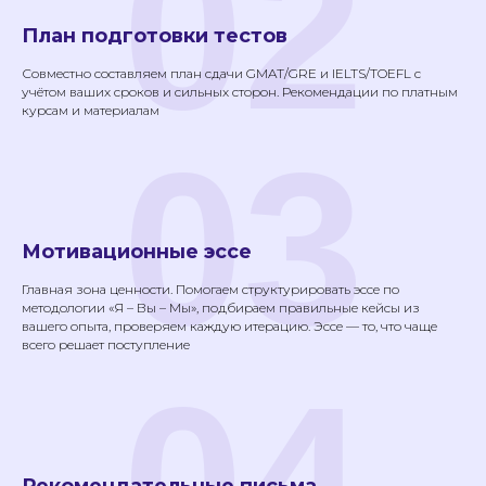
02
Подписаться
План подготовки тестов
Совместно составляем план сдачи GMAT/GRE и IELTS/TOEFL с
Обучение
Языки
учётом ваших сроков и сильных сторон. Рекомендации по платным
во
курсам и материалам
Франции
Английский язык
03
Высшее
Французский язык
образование во
Франции
Немецкий язык
Языковые курсы во
Китайский язык
Франции
Испанский язык
Курс по поступлению
во Францию
Итальянский язык
Мотивационные эссе
Помощь с Alternance
Документация
Главная зона ценности. Помогаем структурировать эссе по
методологии «Я – Вы – Мы», подбираем правильные кейсы из
Политика конфиденциальности
вашего опыта, проверяем каждую итерацию. Эссе — то, что чаще
Пользовательское соглашение
всего решает поступление
Согласие на получение рекламной рассылки
04
Согласие на обработку персональных данных
Публичная оферта на заключение абонентского
договора оказания платных образовательных
услуг
Публичная оферта для марафонов и
видеокурсов в записи
Образовательная программа