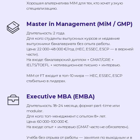
Хорошая альтернатива MiM для тех, кто хочет узкую
специализацию.
Master in Management (MiM / GMP)
Длительность: 2 года.
Для кого: студенты выпускных курсов и недавние
выпускники бакалавриата без опыта работы.
Цена: 22 000–48 000 €/год (HEC, ESSEC, ESCP — в верхней
части).
На входе: бакалаврский диплом + GMAT/GRE +
IELTS/TOEFL + мотивационное письмо + интервью.
MiM от FT входит в топ-10 мира — HEC, ESSEC, ESCP
стабильно в лидерах.
Executive MBA (EMBA)
Длительность: 18–24 месяца, формат part-time или
modular.
Для кого: топ-менеджмент с опытом 8+ лет.
Цена: 60 000–100 000 €.
На входе: опыт + интервью (GMAT часто не обязателен).
Учёба без отрыва от работы — занятия по выходным и в