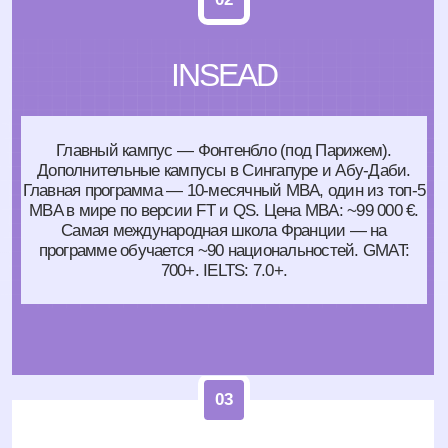
Расположена в Сержи (под Парижем), кампус в
Сингапуре. Программы: BBA, MiM, MBA, EMBA,
MSc. Цена MiM: 25 000–30 000 €/год. Цена MBA:
~63 000 €. Сильна в финансах, маркетинге и
Luxury Brand Management. GMAT: 650+. IELTS:
6.5+.
04
ESCP Business School
Самая «европейская» школа: 6 кампусов
— Париж, Берлин, Лондон, Мадрид,
Турин, Варшава. Старейшая бизнес-
школа в мире (с 1819). На MiM можно
учиться в нескольких странах за одну
программу. Цена MiM: 22 000–28 000 €/год.
MBA: ~45 000 €. GMAT: 650+. IELTS: 6.5+.