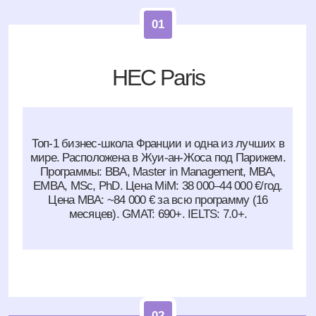
02
INSEAD
Главный кампус — Фонтенбло (под Парижем).
Дополнительные кампусы в Сингапуре и Абу-Даби.
Главная программа — 10-месячный MBA, один из топ-5
MBA в мире по версии FT и QS. Цена MBA: ~99 000 €.
Самая международная школа Франции — на
программе обучается ~90 национальностей. GMAT:
700+. IELTS: 7.0+.
03
ESSEC Business School