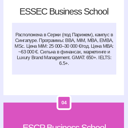
05
EDHEC Business School
Кампусы в Лилле и Ницце. Известна сильной
школой финансов (один из лучших Master in
Finance в Европе). Цена MiM: 22 000–28 000 €/год.
MBA: 45 000–50 000 €. GMAT: 600+. IELTS: 6.5+.
06