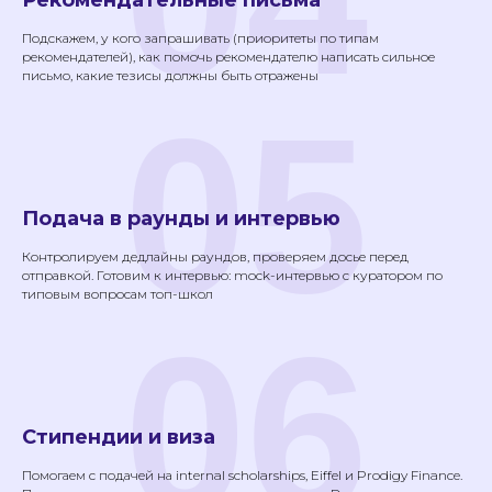
Рекомендательные письма
Сведения об образовательной организации
Подскажем, у кого запрашивать (приоритеты по типам
Регистрационный номер лицензии:
№Л035-01255-50/01630523
рекомендателей), как помочь рекомендателю написать сильное
письмо, какие тезисы должны быть отражены
Версия для слабовидящих
05
ИП Cавин Святослав Валерьевич
ОГРНИП 319508100328009
ИНН 631231826433
Долгопрудный, Московская область ​141700
Бульвар имени Умберто Нобиле 1, Shera@labise.ru
Подача в раунды и интервью
Деятельность организации
запрещена на территории РФ*
Контролируем дедлайны раундов, проверяем досье перед
О школе
Все права защищены
отправкой. Готовим к интервью: mock-интервью с куратором по
Разработка сайта
типовым вопросам топ-школ
06
Стипендии и виза
Помогаем с подачей на internal scholarships, Eiffel и Prodigy Finance.