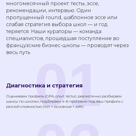
многомесячный проект: тесты, эссе,
рекомендации, интервью. Один
пропущенный round, шаблонное эссе или
Начнем учить язык
слабая стратегия выбора школ — и год
вместе с
Labise
?
теряется. Наши кураторы — команда
специалистов, прошедшая поступление во
+33 769 337-208
французские бизнес-школы — проводят через
весь путь
01
Записаться на пробный урок
Диагностика и стратегия
Оцениваем профиль (GPA, опыт, тесты), реалистично разбираем
шансы по школам, подбираем 4–6 программ под ваш профиль с
Подпишитесь на рассылку
разной сложностью (топ + основные + safe)
школы Labise, чтобы
получить:
Актуальные скидки и акции, эксклюзивные
лайфхаки, которые сделают овладение
языком проще, полезные советы и материалы,
которые ускорят обучение