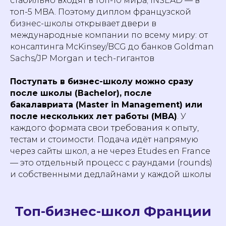
стабильно входят в топ-10 мира; INSEAD — в
топ-5 MBA. Поэтому диплом французской
бизнес-школы открывает двери в
международные компании по всему миру: от
консалтинга McKinsey/BCG до банков Goldman
Sachs/JP Morgan и tech-гигантов
01
Поступать в бизнес-школу можно сразу
HEC Paris
после школы (Bachelor), после
бакалавриата (Master in Management) или
после нескольких лет работы (MBA)
. У
каждого формата свои требования к опыту,
Топ-1 бизнес-школа Франции и одна из лучших в
тестам и стоимости. Подача идёт напрямую
мире. Расположена в Жуи-ан-Жоса под Парижем.
Программы: BBA, Master in Management, MBA,
через сайты школ, а не через Etudes en France
EMBA, MSc, PhD. Цена MiM: 38 000–44 000 €/год.
— это отдельный процесс с раундами (rounds)
Цена MBA: ~84 000 € за всю программу (16
месяцев). GMAT: 690+. IELTS: 7.0+.
и собственными дедлайнами у каждой школы
Топ-бизнес-школ Франции