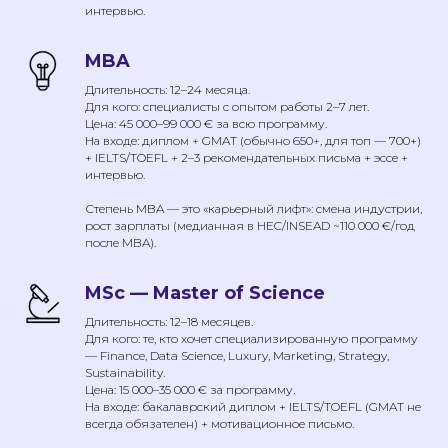
интервью.
MBA
Длительность: 12–24 месяца.
Для кого: специалисты с опытом работы 2–7 лет.
Цена: 45 000–99 000 € за всю программу.
На входе: диплом + GMAT (обычно 650+, для топ — 700+)
+ IELTS/TOEFL + 2–3 рекомендательных письма + эссе +
интервью.
Степень MBA — это «карьерный лифт»: смена индустрии,
рост зарплаты (медианная в HEC/INSEAD ~110 000 €/год
после MBA).
MSc — Master of Science
Длительность: 12–18 месяцев.
Для кого: те, кто хочет специализированную программу
— Finance, Data Science, Luxury, Marketing, Strategy,
Sustainability.
Цена: 15 000–35 000 € за программу.
На входе: бакалаврский диплом + IELTS/TOEFL (GMAT не
всегда обязателен) + мотивационное письмо.