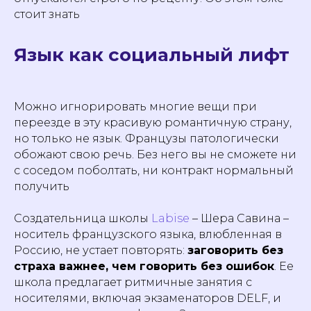
стоит знать
Язык как социальный лифт
Начнем учить язык
вместе с
Labise
?
Можно игнорировать многие вещи при
+33 769 337-208
переезде в эту красивую романтичную страну,
но только не язык. Французы патологически
обожают свою речь. Без него вы не сможете ни
с соседом поболтать, ни контракт нормальный
Записаться на пробный урок
получить
Создательница школы
Labise
– Шера Савина –
носитель французского языка, влюбленная в
Подпишитесь на рассылку школы
Россию, не устает повторять:
заговорить без
Labise, чтобы получить:
страха важнее, чем говорить без ошибок
. Ее
Актуальные скидки и акции, эксклюзивные
школа предлагает ритмичные занятия с
лайфхаки, которые сделают овладение языком
проще, полезные советы и материалы, которые
носителями, включая экзаменаторов DELF, и
ускорят обучение