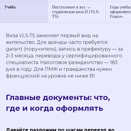
Учёба
Поступление в вуз →
Годы учёбы
студенческая виза D (VLS-
оформляется
TS)
France»
Виза VLS-TS заменяет первый вид на
жительство. Для аренды часто требуется
garant (поручитель), запись в префектуру — за
2–3 месяца, переводы у сертифицированного
специалиста. Налоговое резидентство — 183
дня в году. Для ПМЖ и гражданства нужен
французский на уровне не ниже B1.
Главные документы: что,
где и когда оформлять
Давайте разложим по шагам переезд во