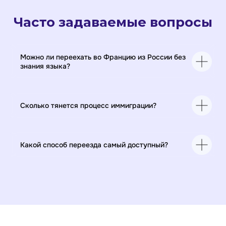
Образовательная программа
Сведения об образовательной организации
Часто задаваемые вопросы
Регистрационный номер лицензии:
№Л035-01255-50/01630523
Версия для слабовидящих
Можно ли переехать во Францию из России без
знания языка?
ИП Cавин Святослав Валерьевич
ОГРНИП 319508100328009
ИНН 631231826433
Долгопрудный, Московская область ​141700
Бульвар имени Умберто Нобиле 1, Shera@labise.ru
Сколько тянется процесс иммиграции?
Деятельность организации
запрещена на территории РФ*
О школе
Все права защищены
Разработка сайта
Какой способ переезда самый доступный?