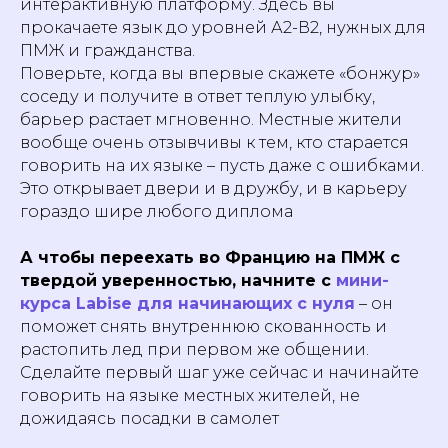
интерактивную платформу. Здесь вы
прокачаете язык до уровней А2-В2, нужных для
Подписаться
ПМЖ и гражданства.
Поверьте, когда вы впервые скажете «бонжур»
Обучение
соседу и получите в ответ теплую улыбку,
Языки
во Франции
барьер растает мгновенно. Местные жители
Английский язык
Высшее образование
вообще очень отзывчивы к тем, кто старается
Французский язык
во Франции
говорить на их языке – пусть даже с ошибками.
Немецкий язык
Языковые курсы во
Это открывает двери и в дружбу, и в карьеру
Китайский язык
Франции
гораздо шире любого диплома
Испанский язык
Курс по поступлению
во Францию
Итальянский язык
Помощь с Alternance
А чтобы переехать во Францию на ПМЖ с
Документация
твердой уверенностью, начните с
мини-
Политика конфиденциальности
курса Labise для начинающих с нуля
– он
Пользовательское соглашение
поможет снять внутреннюю скованность и
Согласие на получение рекламной рассылки
растопить лед при первом же общении.
Согласие на обработку персональных данных
Сделайте первый шаг уже сейчас и начинайте
Публичная оферта на заключение абонентского
говорить на языке местных жителей, не
договора оказания платных образовательных услуг
дожидаясь посадки в самолет
Публичная оферта для марафонов и
видеокурсов в записи