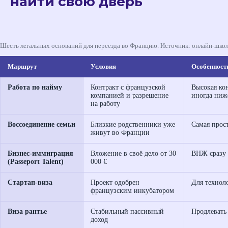
найти свою дверь
Шесть легальных оснований для переезда во Францию. Источник: онлайн-школа
Маршрут
Условия
Особенност
Работа по найму
Контракт с французской
Высокая ко
компанией и разрешение
иногда ниж
на работу
Воссоединение семьи
Близкие родственники уже
Самая прост
живут во Франции
Бизнес-иммиграция
Вложение в своё дело от 30
ВНЖ сразу 
(Passeport Talent)
000 €
Стартап-виза
Проект одобрен
Для технол
французским инкубатором
Виза рантье
Стабильный пассивный
Продлевать
доход