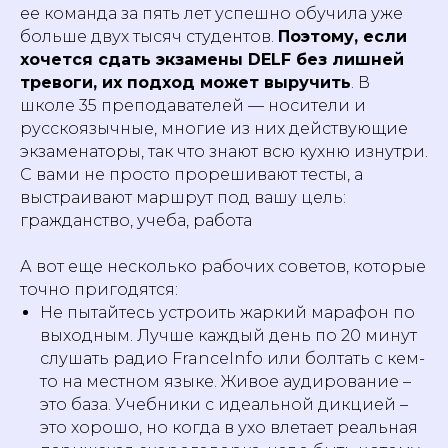
ее команда за пять лет успешно обучила уже
больше двух тысяч студентов.
Поэтому, если
хочется сдать экзамены DELF без лишней
тревоги, их подход может выручить
. В
школе 35 преподавателей — носители и
русскоязычные, многие из них действующие
экзаменаторы, так что знают всю кухню изнутри.
С вами не просто прорешивают тесты, а
выстраивают маршрут под вашу цель:
гражданство, учеба, работа
А вот еще несколько рабочих советов, которые
точно пригодятся:
Не пытайтесь устроить жаркий марафон по
выходным. Лучше каждый день по 20 минут
слушать радио FranceInfo или болтать с кем-
то на местном языке. Живое аудирование –
это база. Учебники с идеальной дикцией –
это хорошо, но когда в ухо влетает реальная