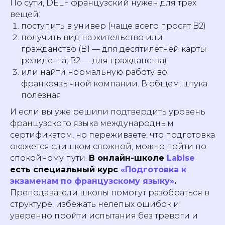
По сути, DELF французский нужен для трех
вещей:
поступить в универ (чаще всего просят B2)
получить вид на жительство или
гражданство (B1 — для десятилетней карты
резидента, B2 — для гражданства)
или найти нормальную работу во
франкоязычной компании. В общем, штука
полезная
И если вы уже решили подтвердить уровень
французского языка международным
сертификатом, но переживаете, что подготовка
окажется слишком сложной, можно пойти по
спокойному пути.
В онлайн-школе
Labise
есть специальный курс
«Подготовка к
экзаменам по французскому языку»
.
Преподаватели школы помогут разобраться в
структуре, избежать нелепых ошибок и
уверенно пройти испытания без тревоги и