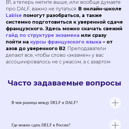
B1, а теперь метите выше, или вообще думаете
Испанский язык
Курс по поступлению
во Францию
про DALF, важно не путаться.
В онлайн-школе
Итальянский язык
Помощь с Alternance
Labise
помогут разобраться, а также
Документация
системно подготовиться к уверенной сдаче
Политика конфиденциальности
французского. Здесь можно скачать свежий
Пользовательское соглашение
гайд по структуре экзамена
или сразу
Согласие на получение рекламной рассылки
пойти на
курсы французского языка
– от
Согласие на обработку персональных данных
азов до уверенного B2
. Преподаватели
Публичная оферта на заключение абонентского
делают все, чтобы слово «экзамен» у вас
договора оказания платных образовательных
услуг
ассоциировалось не с ужасом, а с азартом
Публичная оферта для марафонов и
видеокурсов в записи
Образовательная программа
Сведения об образовательной организации
Часто задаваемые вопросы
Регистрационный номер лицензии:
№Л035-01255-50/01630523
Версия для слабовидящих
В чем разница между DELF и DALF?
ИП Cавин Святослав Валерьевич
ОГРНИП 319508100328009
ИНН 631231826433
Долгопрудный, Московская область ​141700
Где можно сдать DELF в России?
Бульвар имени Умберто Нобиле 1, Shera@labise.ru