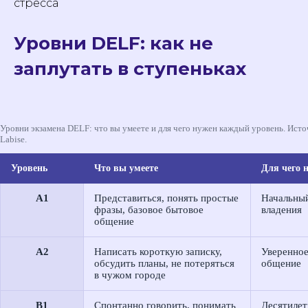
стресса
Уровни DELF: как не
заплутать в ступеньках
Уровни экзамена DELF: что вы умеете и для чего нужен каждый уровень. Исто
Labise.
Уровень
Что вы умеете
Для чего 
A1
Представиться, понять простые
Начальны
фразы, базовое бытовое
владения
общение
A2
Написать короткую записку,
Уверенное
обсудить планы, не потеряться
общение
в чужом городе
B1
Спонтанно говорить, понимать
Десятилет