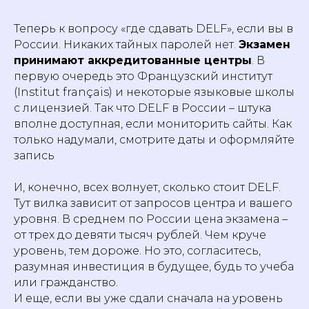
Теперь к вопросу «где сдавать DELF», если вы в
Записаться на пробный урок
России. Никаких тайных паролей нет.
Экзамен
принимают аккредитованные центры
. В
первую очередь это Французский институт
(Institut français) и некоторые языковые школы
Подпишитесь на рассылку
с лицензией. Так что DELF в России – штука
школы Labise, чтобы
вполне доступная, если мониторить сайты. Как
получить:
Актуальные скидки и акции, эксклюзивные
только надумали, смотрите даты и оформляйте
лайфхаки, которые сделают овладение
языком проще, полезные советы и материалы,
запись
которые ускорят обучение
И, конечно, всех волнует, сколько стоит DELF.
Подписаться
Тут вилка зависит от запросов центра и вашего
уровня. В среднем по России цена экзамена –
Обучение
от трех до девяти тысяч рублей. Чем круче
Языки
во
уровень, тем дороже. Но это, согласитесь,
Франции
Английский язык
Высшее
разумная инвестиция в будущее, будь то учеба
Французский язык
образование во
или гражданство.
Франции
Немецкий язык
Языковые курсы во
И еще, если вы уже сдали сначала на уровень
Китайский язык
Франции