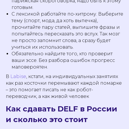
парижская скороговорка, надо быть к этому
готовым.
С лексикой работайте по-хитрому. Выберите
тему (спорт, мода, да хоть выпечка),
прочитайте пару статей, выпишите фразы и
попытайтесь пересказать это вслух. Так мозг
не просто запомнит слова, а сразу будет
учиться их использовать.
Обязательно найдите того, кто проверит
ваши эссе. Без разбора ошибок прогресс
маловероятен.
В
Labise
, кстати, на индивидуальных занятиях
как раз косточки перемывают каждой помарке
– это помогает писать не как робот-
Начнем учить язык
переводчик, а как живой человек
вместе с
Labise
?
Как сдавать DELF в России
+33 769 337-208
и сколько это стоит