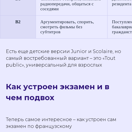
радиопередачи, общаться с
резидент
соседями
B2
Аргументировать, спорить,
Поступлен
смотреть фильмы без
бакалаври
субтитров
гражданс
Есть еще детские версии Junior и Scolaire, но
самый востребованный вариант – это «Tout
public», универсальный для взрослых
Как устроен экзамен и в
чем подвох
Теперь самое интересное – как устроен сам
экзамен по французскому