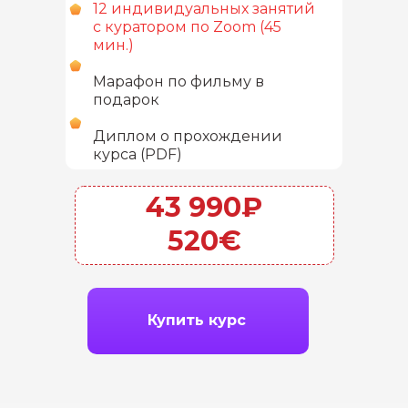
12 индивидуальных занятий
с куратором по Zoom (45
мин.)
Марафон по фильму в
подарок
Диплом о прохождении
курса (PDF)
43 990₽
520€
Купить курс
Начнем учить язык
вместе с
Labise
?
+33 769 337-208