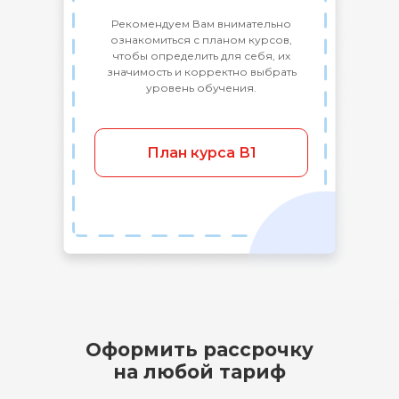
Долгопрудный, Московская область ​141700
Бульвар имени Умберто Нобиле 1, Shera@labise.ru
Рекомендуем Вам внимательно
Деятельность организации
ознакомиться с планом курсов,
запрещена на территории РФ*
чтобы определить для себя, их
О школе
значимость и корректно выбрать
Все права защищены
уровень обучения.
Разработка сайта
План курса В1
Оформить рассрочку
на любой тариф