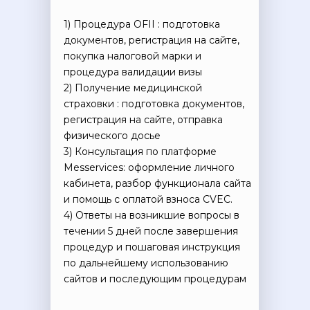
Согласие на получение рекламной рассылки
1) Процедура OFII : подготовка
Согласие на обработку персональных данных
документов, регистрация на сайте,
Публичная оферта на заключение абонентского
договора оказания платных образовательных услуг
покупка налоговой марки и
Публичная оферта для марафонов и
процедура валидации визы
видеокурсов в записи
2) Получение медицинской
Образовательная программа
страховки : подготовка документов,
Сведения об образовательной организации
регистрация на сайте, отправка
Регистрационный номер лицензии:
№Л035-01255-50/01630523
физического досье
3) Консультация по платформе
Версия для слабовидящих
Messervices: оформление личного
кабинета, разбор функционала сайта
ИП Cавин Святослав Валерьевич
ОГРНИП 319508100328009
и помощь с оплатой взноса CVEC.
ИНН 631231826433
Долгопрудный, Московская область ​141700
4) Ответы на возникшие вопросы в
Бульвар имени Умберто Нобиле 1, Shera@labise.ru
течении 5 дней после завершения
Деятельность организации
запрещена на территории РФ*
процедур и пошаговая инструкция
О школе
по дальнейшему использованию
Все права защищены
сайтов и последующим процедурам
Разработка сайта