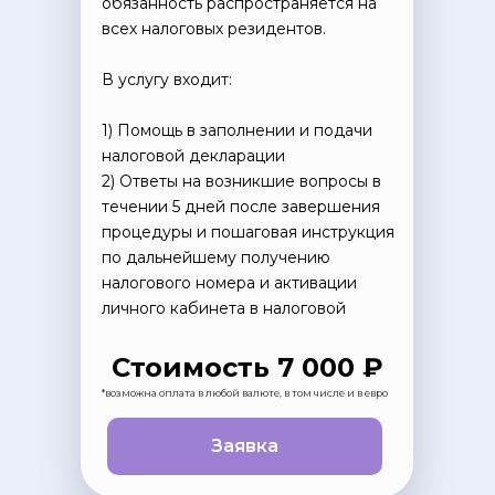
обязанность распространяется на
всех налоговых резидентов.
В услугу входит:
1) Помощь в заполнении и подачи
налоговой декларации
2) Ответы на возникшие вопросы в
течении 5 дней после завершения
Начнем учить язык
процедуры и пошаговая инструкция
по дальнейшему получению
вместе с
Labise
?
налогового номера и активации
личного кабинета в налоговой
+33 769 337-208
Стоимость 7 000 ₽
*возможна оплата в любой валюте, в том числе и в евро
Записаться на пробный урок
Заявка