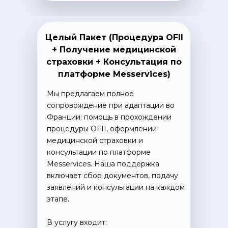
Подпишитесь на рассылку школы
Labise, чтобы получить:
Целый Пакет (Процедура OFII
Актуальные скидки и акции, эксклюзивные
лайфхаки, которые сделают овладение языком
+ Получение медицинской
проще, полезные советы и материалы, которые
ускорят обучение
страховки + Консультация по
платформе Messervices)
Подписаться
Мы предлагаем полное
сопровождение при адаптации во
Обучение
Языки
Франции: помощь в прохождении
во Франции
процедуры OFII, оформлении
Английский язык
Высшее образование
Французский язык
медицинской страховки и
во Франции
Немецкий язык
консультации по платформе
Языковые курсы во
Китайский язык
Франции
Messervices. Наша поддержка
Испанский язык
Курс по поступлению
включает сбор документов, подачу
во Францию
Итальянский язык
заявлений и консультации на каждом
Помощь с Alternance
этапе.
Документация
Политика конфиденциальности
В услугу входит:
Пользовательское соглашение